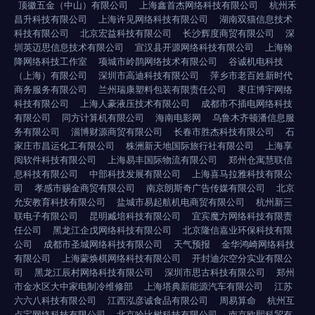
顶徽五金（中山）有限公司
上海鑫首杰网络科技有限公司
杭州禾
昌升科技有限公司
上海许见网络科技有限公司
湖南双猫信息技术
科技有限公司
北京宏益科技有限公司
长沙辉度商贸有限公司
深
圳英迈思信息技术有限公司
宣汉县开源网络科技有限公司
上海翰
降网络科技工作室
项城市岭鹊网络技术有限公司
谷诚机电科技
（上海）有限公司
深圳市高迪科技有限公司
萍乡市老百姓新时代
商务服务有限公司
兰州瑞康塑料包装有限责任公司
枣庄博宇网络
科技有限公司
上海人豪液压技术有限公司
成都市不插电网络科技
有限公司
同方计算机有限公司
海南电影网
乌鲁木齐顿潘信息服
务有限公司
淄博财源商贸有限公司
长春市胜杰科技有限公司
石
家庄市昌运化工有限公司
株洲新天地国际旅行社有限公司
上海享
阅软件科技有限公司
上海易丰国际物流有限公司
郑州仓寓慧联信
息科技有限公司
中部科技发展有限公司
上海喜马拉雅科技有限公
司
孝感市赐金商贸有限公司
南京朗斯奇广告传媒有限公司
北京
允安教育科技有限公司
盐城市易起航机电商贸有限公司
杭州新三
联电子有限公司
昆明臧培科技有限公司
宜宾魔方网络科技有限责
任公司
黑龙江企戊网络科技有限公司
北京隆信嘉业环保科技有限
公司
成都市圣城网络科技有限公司
天气预报
金华鸿崎网络科技
有限公司
上海蒙焕棋网络科技有限公司
开封迪尔空分实业有限公
司
黑龙江辰村网络科技有限公司
深圳市思古科技有限公司
郑州
市金水区大中家电制冷维修部
上海塔典新能源汽车有限公司
江苏
六六八科技有限公司
江西泓彦诚食品有限公司
周易算命
杭州互
点宝网络科技有限公司
北京哈比树科技有限公司
南京欧熙科贸有